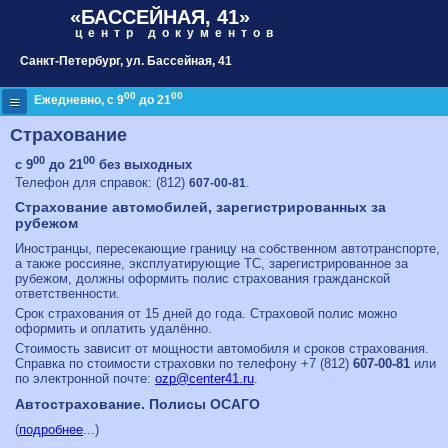
«БАССЕЙНАЯ, 41»
центр документов
Санкт-Петербург
, ул. Бассейная, 41
00
00
≡
Ежедневно, с 9
до 21
Страхование
00
00
с 9
до 21
без выходных
Телефон для справок:
(812)
.
607-00-81
Страхование автомобилей, зарегистрированных за
рубежом
Иностранцы, пересекающие границу на собственном автотранспорте,
а также россияне, эксплуатирующие ТС, зарегистрированное за
рубежом, должны оформить полис страхования гражданской
ответственности.
Срок страхования от 15 дней до года. Страховой полис можно
оформить и оплатить удалённо.
Стоимость зависит от мощности автомобиля и сроков страхования.
Справка по стоимости страховки по телефону
+7 (812)
607-00-81
или
по электронной почте:
ozp@center41.ru
.
Автострахование. Полисы ОСАГО
(
подробнее
...)