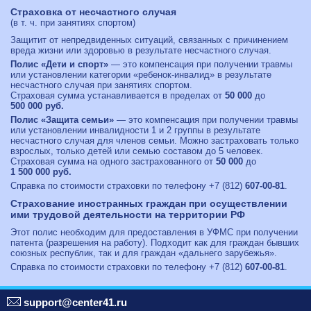
Страховка от несчастного случая
(в т. ч. при занятиях спортом)
Защитит от непредвиденных ситуаций, связанных с причинением
вреда жизни или здоровью в результате несчастного случая.
Полис «Дети и спорт»
— это компенсация при получении травмы
или установлении категории «ребенок-инвалид» в результате
несчастного случая при занятиях спортом.
Страховая сумма устанавливается в пределах от
50 000
до
500 000 руб.
Полис «Защита семьи»
— это компенсация при получении травмы
или установлении инвалидности 1 и 2 группы в результате
несчастного случая для членов семьи. Можно застраховать только
взрослых, только детей или семью составом до 5 человек.
Страховая сумма на одного застрахованного от
50 000
до
1 500 000 руб.
Справка по стоимости страховки по телефону
+7 (812)
607-00-81
.
Cтрахование иностранных граждан при осуществлении
ими трудовой деятельности на территории РФ
Этот полис необходим для предоставления в УФМС при получении
патента (разрешения на работу). Подходит как для граждан бывших
союзных республик, так и для граждан «дальнего зарубежья».
Справка по стоимости страховки по телефону
+7 (812)
607-00-81
.
support@center41.ru