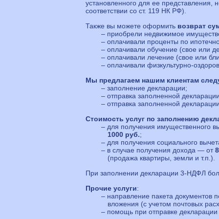
установленного для ее представления, н
соответствии со ст. 119 НК РФ).
Также вы можете оформить
возврат су
– приобрели недвижимое имуществ
– оплачивали проценты по ипотечно
– оплачивали обучение (свое или де
– оплачивали лечение (свое или бли
– оплачивали физкультурно-оздоров
Мы предлагаем нашим клиентам след
– заполнение декларации;
– отправка заполненной декларации
– отправка заполненной деклараци
Стоимость услуг по заполнению дек
– для получения имущественного вы
1000 руб.
;
– для получения социального вычет
– в случае получения дохода — от
8
(продажа квартиры, земли и т.п.).
При заполнении декларации 3-НДФЛ более
Прочие услуги
:
– направление пакета документов 
вложения (с учетом почтовых ра
– помощь при отправке декларации