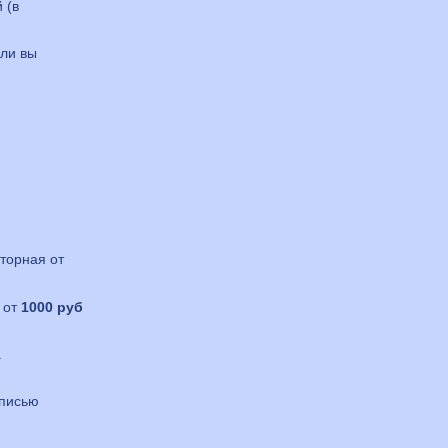
 (в
сли вы
вторная от
 от
1000 руб
.
описью