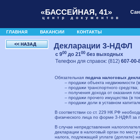
«БАССЕЙНАЯ, 41»
Сан
центр документов
ГЛАВНАЯ
ВАКАНСИИ
КОНТАКТЫ
Декларации 3-НДФЛ
<< НАЗАД
00
00
с 9
до 21
без выходных
Телефон для справок:
(812)
607-00-
Обязательная
подача налоговых декл
– продажи объекта недвижимости (в 
– продажи транспортного средства;
– получения дохода от оказания пл
– продажи прочего имущества (в том
– продажи доли в уставном капита
В соответствии со ст. 229 НК РФ необхо
физического лица по форме 3-НДФЛ за 
В случае непредставления налогоплател
декларации в налоговый орган по месту
налога, подлежащей уплате (доплате) н