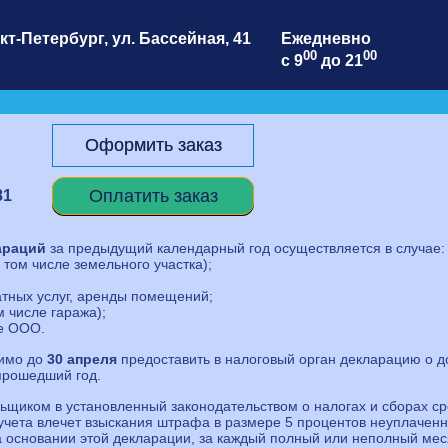
кт-Петербург
,
ул. Бассейная, 41
Ежедневно
00
00
с 9
до 21
Оформить заказ
Оплатить заказ
81
араций
за предыдущий календарный год осуществляется в случае:
том числе земельного участка);
атных услуг, аренды помещений;
 числе гаража);
ле ООО.
димо до
30 апреля
предоставить в налоговый орган декларацию о д
прошедший год.
ьщиком в установленный законодательством о налогах и сборах ср
 учета влечет взыскания штрафа в размере 5 процентов неуплачен
а основании этой декларации, за каждый полный или неполный мес