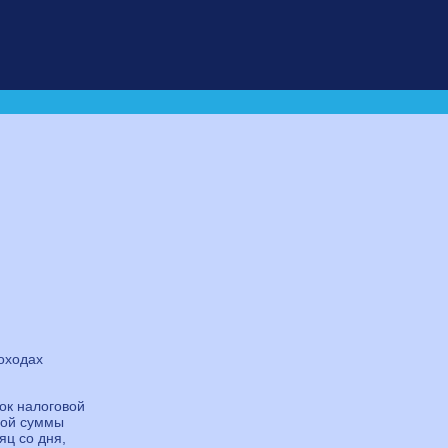
оходах
ок налоговой
ной суммы
яц со дня,