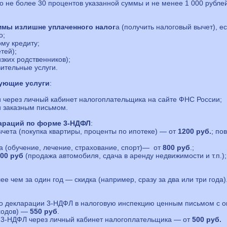
о не более 30 процентов указанной суммы и не менее 1 000 рублей
ммы излишне уплаченного налог
а (получить налоговый вычет), е
о;
му кредиту;
тей);
зких родственников);
ительные услуги.
ующие услуги
:
 через личный кабинет налогоплательщика на сайте ФНС России;
и заказным письмом.
лараций по форме 3-НДФЛ
:
чета (покупка квартиры, проценты по ипотеке) — от
1200 руб.
; по
а (обучение, лечение, страхование, спорт)— от
800 руб
.;
00 руб
(продажа автомобиля, сдача в аренду недвижимости и т.п.);
 чем за один год — скидка (например, сразу за два или три года)
по декларации 3-НДФЛ в налоговую инспекцию ценным письмом с 
сходов) —
550 руб
.
 3-НДФЛ через личный кабинет налогоплательщика — от
500 руб.