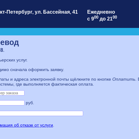
кт-Петербург
,
ул. Бассейная, 41
Ежедневно
00
00
с 9
до 21
ревод
78
.
ерских услуг.
димо сначала оформить заявку.
латы и адреса электронной почты щёлкните по кнопке
Оплатить
.
стемы, где выполняется фактическая оплата.
руб.
ация об отказе от услуги
.