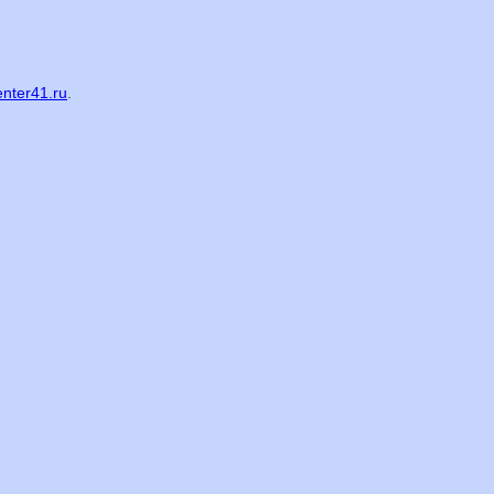
nter41.ru
.